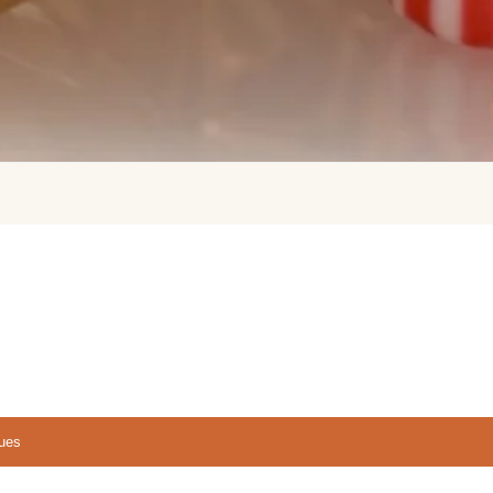
رتيب
سب