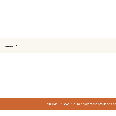
مصنف
Join IRIS REWARDS to enjoy more privileges and special of