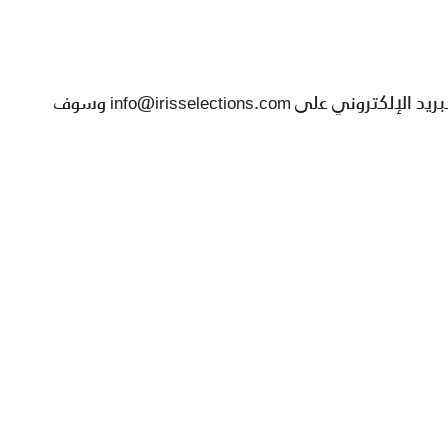
لا تزال لديك أسئلة؟ تسرنا المساعدة! يرجى مراسلتنا عبر البريد الإلكتروني على info@irisselections.com وسوف
تسوق الآن