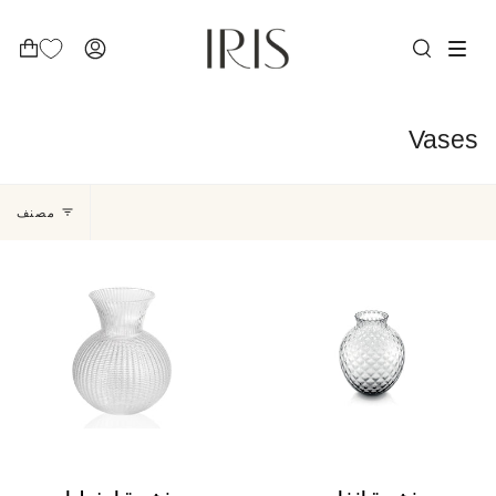
Ski
t
conten
بحث
ACCOUNT
Vases
رتيب
مصنف
سب