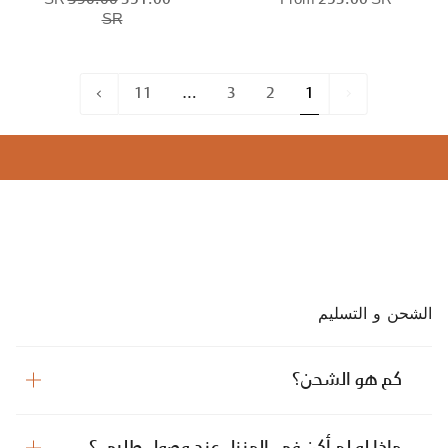
390.00
351.00 SR
From
253.00 SR
SR
»
11
…
3
2
1
Next
1
الشحن و التسليم
كم هو الشحن؟
ماذا لو لم أكن في المنزل عند وصول طلبي؟