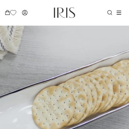
Ski
t
conten
بحث
ACCOUNT