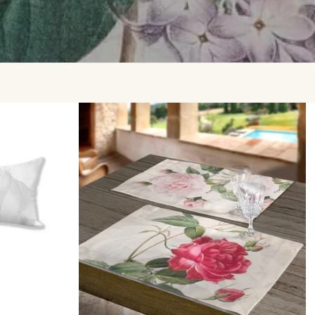
رتيب
سب