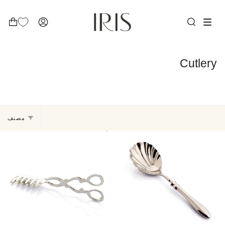
Ski
t
conten
بحث
ACCOUNT
Cutlery
رتيب
مصنف
سب