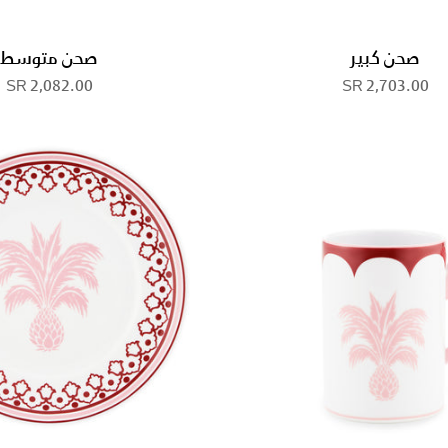
صحن كبير
صحن متوسط
2,082.00 SR
2,703.00 SR