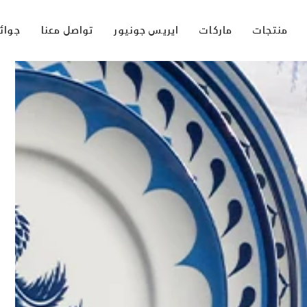
منتجات
ماركات
ايريس جونيور
تواصل معنا
جوائ