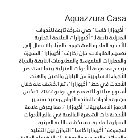
Aquazzura Casa
" أكيوزارا كاسا " هي شركة تابعة للأدوات
المنزلية تابعة لـ " أكيوزارا "، العلامة التجارية
للأحذية الفاخرة المشهورة عالميًا. بالانتقال إلى
تصميم الطاولات، فإن زخارف " أكيوزارا " المميزة
والمطرزات الملموسة والمطبوعات النابضة بالحياة
تزدحم بمجموعة الأدوات المنزلية بينما تستحضر
الأجواء الأسلوبية من اليابان والصين والهند.
الأحدث في خط " أكيوزارا "، تم الكشف عنه خلال
أسبوع ميلانو للتصميم في يونيو 2022. تعكس
مجموعة أدوات المائدة الأولى وتعيد تفسير
الرموز الأسلوبية لـ " أكيوزارا "، مما يعرض علامة
الأحذية ذات الشهرة العالمية في عالم الأدوات
المنزلية الفاخرة. تستكشف اللغة المرئية
لمجموعة " أكيوزارا كاسا " التوازن بين التقليد
والحداثة، والتصميم والموضة. إن الاهتمام الدقيق