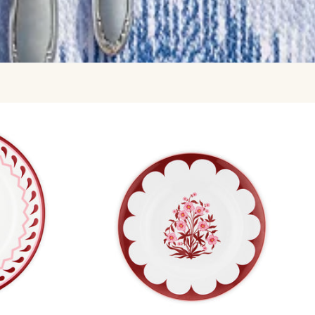
رتيب
سب