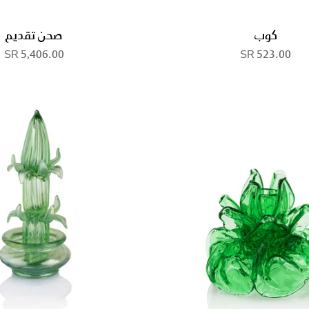
كوب
صحن تقديم
5,406.00 SR
523.00 SR